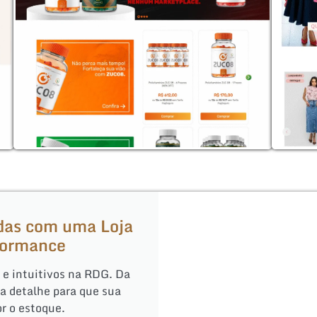
das com uma Loja
rformance
e intuitivos na RDG. Da
a detalhe para que sua
r o estoque.