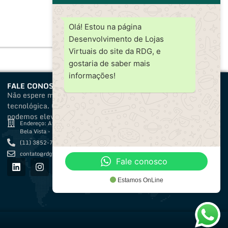
Olá! Estou na página
Desenvolvimento de Lojas
Virtuais do site da RDG, e
gostaria de saber mais
informações!
FALE CONOSCO
Não espere mais para alcançar a excelência
tecnológica. Contate-nos e descubra como
podemos elevar sua empresa ao próximo nível.
Endereço: Avenida Paulista, 1636 - Salas 101 e 103
Bela Vista - São Paulo-SP
(11) 3852-7295
contato@rdgtech.com.br
Fale conosco
Estamos OnLine