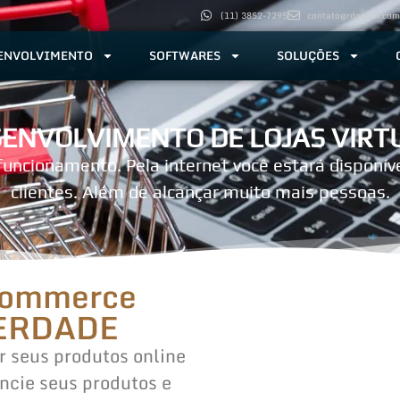
(11) 3852-7295
contato@rdgtech.com
ENVOLVIMENTO
SOFTWARES
SOLUÇÕES
ENVOLVIMENTO DE LOJAS VIRT
 funcionamento. Pela internet você estará disponí
clientes. Além de alcançar muito mais pessoas.
-commerce
VERDADE
r seus produtos online
rencie seus produtos e