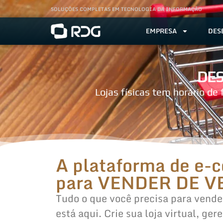
SOLUÇÕES COMPLETAS EM TECNOLOGIA DA INFORMAÇÃO
EMPRESA
DES
DES
Lojas físicas tem horário de
A plataforma de e
para VENDER DE 
Tudo o que você precisa para vende
está aqui. Crie sua loja virtual, ge