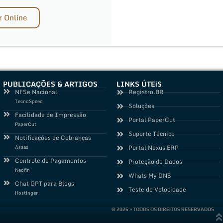
 Online
PUBLICAÇÕES & ARTIGOS
LINKS ÚTEiS
NFSe Nacional
Registro.BR
TecnoSpeed
Soluções
Facilidade de Impressão
Portal PaperCut
PaperCut
Suporte Técnico
Notificações de Cobranças
Asaas
Portal Nexus ERP
Controle de Pagamentos
Proteção de Dados
Neofin
Whats My DNS
Chat GPT para Blogs
Teste de Velocidade
Hostinger
© 2026 » TODOS OS DIREITOS RESERVADOS